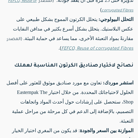
تدويره حتى 25 مرة قبل أن يفقد جودته.
(المصدر:
FEFCO, Reuse of
)
corrugated Fibres
التحلل البيولوجي:
يتحلل الكرتون المموج بشكل طبيعي على
عكس البلاستيك. يتحلل بشكل أسرع بكثير في مدافن النفايات
مقارنةً بمواد التعبئة الأخرى، مما يساعد في حماية البيئة.
(المصدر:
).
FEFCO, Reuse of corrugated Fibres
نصائح لاختيار صناديق الكرتون المناسبة لعملك
استشر موردك:
تعاون مع مورد صناديق موثوق للعثور على أفضل
الحلول لاحتياجاتك المحددة. من خلال اختيار Easternpak The
Shop، ستحصل على إرشادات حول أحدث المواد واتجاهات
التصميم، بالإضافة إلى الدعم في كل مرحلة من مراحل عملية
التعبئة.
الموازنة بين السعر والجودة
: قد يكون من المغري اختيار الخيار