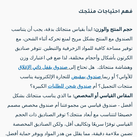
فهم احتياجات منتجك
حجم المنتج والوزن:
ابدأ بقياس منتجاتك بدقة، يجب أن يتناسب
الصندوق مع المنتج بشكل مريح لمنع تحركه أثناء الشحن، مع
توفير مساحة كافية للمواد الزخرفية والتبطين. تتوفر صناديق
الكرتون بأشكال وأحجام مختلفة، لذا ضع في اعتبارك وزن
وهشاشة منتجاتك. هل تحتاج إلى
صندوق بقفل ذاتي الإغلاق
للأواني؟ أو ربما
صندوق بمقبض
للتجارة الإلكترونية يناسب
منتجات التجميل؟ أم
صندوق شحن للطلبات
الكبيرة؟
المقاس القياسي أو المخصص:
ما الذي يناسب منتجاتك بشكل
أفضل - صندوق قياسي من مجموعتنا أم صندوق مخصص مصمم
خصيصًا لتتناسب مع أبعاد منتجك؟ توفر الصناديق ذات الحجم
القياسي توفرًا سريعًا وتكاليف أقل، ولكن الصناديق المخصصة
تضمن ملاءمة دقيقة، مما يقلل من هدر المواد ويوفر حماية أفضل.