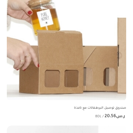
صندوق توصيل البرطمانات مع نافذة
ر.س20.56
/ BDL