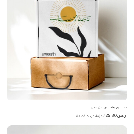
صندوق بمقبض من حبل
ر.س25.30
/ حزمة من ٣٠ قطعة