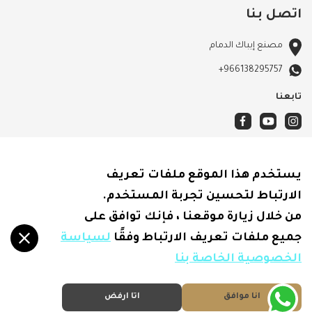
اتصل بنا
مصنع إيباك الدمام
+966138295757
تابعنا
الأحكام والشروط
يستخدم هذا الموقع ملفات تعريف
سياسة الشحن
الارتباط لتحسين تجربة المستخدم.
الاسترجاع والاسترداد
من خلال زيارة موقعنا ، فإنك توافق على
سياسة الخصوصية
جميع ملفات تعريف الارتباط وفقًا
لسياسة
الخصوصية الخاصة بنا
انا موافق
اتا ارفض
متجر إيباك
© 2026
- جميع الحقوق محفوظة
.