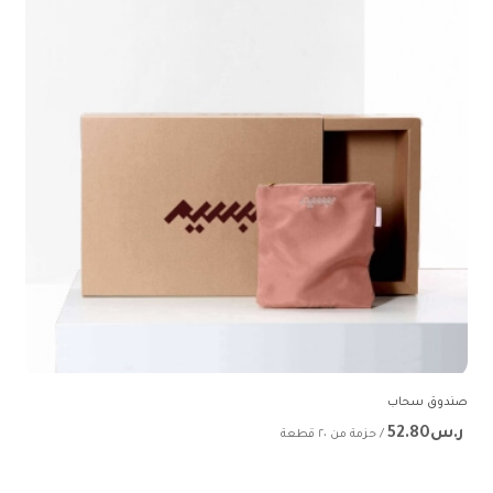
صندوق سحاب
ر.س52.80
/ حزمة من ٢٠ قطعة