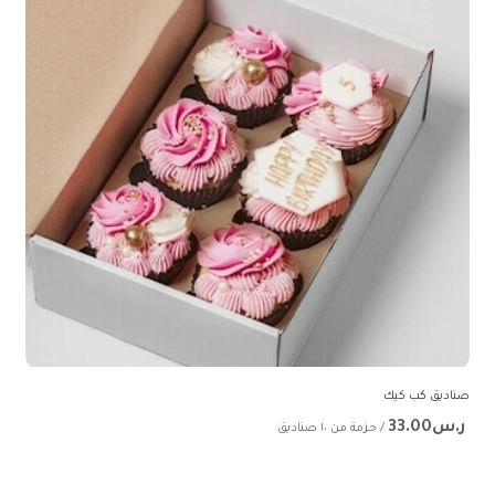
صناديق كب كيك
ر.س33.00
/ حزمة من ١٠ صناديق