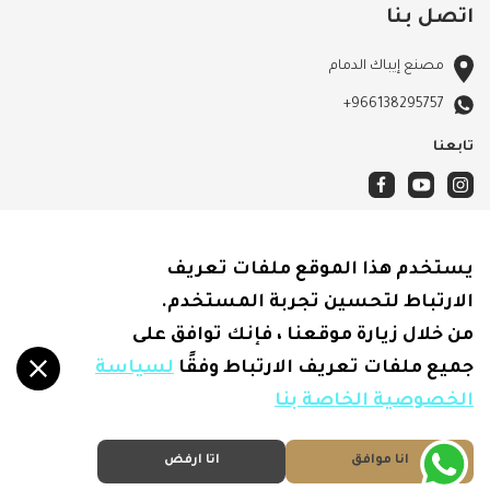
اتصل بنا
مصنع إيباك الدمام
+966138295757
تابعنا
الأحكام والشروط
يستخدم هذا الموقع ملفات تعريف
سياسة الشحن
الارتباط لتحسين تجربة المستخدم.
الاسترجاع والاسترداد
من خلال زيارة موقعنا ، فإنك توافق على
سياسة الخصوصية
جميع ملفات تعريف الارتباط وفقًا
لسياسة
الخصوصية الخاصة بنا
انا موافق
اتا ارفض
متجر إيباك
© 2026
- جميع الحقوق محفوظة
.