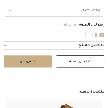
(38*23*16cm)
إختر لون العبوة
خيارات الألوان
تفاصيل المنتج
أضف إلى السلة
اشتري الآن
منتجات ذات صله