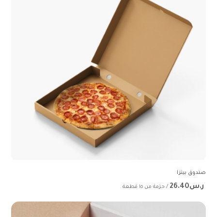
صندوق بيتزا
ر.س26.40
/ حزمة من ١٥ قطعة