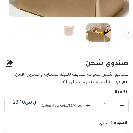
صندوق شحن
صناديق شحن مموجة صديقة للبيئة للحماية والتخزين الآمن.
متوفرة بـ 3 أحجام لتلبية احتياجاتك.
الكمية
ر.س
23.10
ر.س23.10
/
حزمة من 5 صناديق
الاحجام
(داخلي)